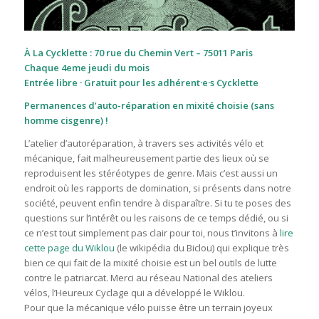
À La Cycklette : 70 rue du Chemin Vert – 75011 Paris
Chaque 4eme jeudi du mois
Entrée libre · Gratuit pour les adhérent·e·s Cycklette
Permanences d’auto-réparation en
mixité choisie (sans
homme cisgenre) !
L’atelier d’autoréparation, à travers ses activités vélo et
mécanique, fait malheureusement partie des lieux où se
reproduisent les stéréotypes de genre. Mais c’est aussi un
endroit où les rapports de domination, si présents dans notre
société, peuvent enfin tendre à disparaître. Si tu te poses des
questions sur l’intérêt ou les raisons de ce temps dédié, ou si
ce n’est tout simplement pas clair pour toi, nous t’invitons à
lire
cette page du Wiklou
(le wikipédia du Biclou) qui explique très
bien ce qui fait de la mixité choisie est un bel outils de lutte
contre le patriarcat. Merci au réseau National des ateliers
vélos, l’Heureux Cyclage qui a développé le Wiklou.
Pour que la mécanique vélo puisse être un terrain joyeux