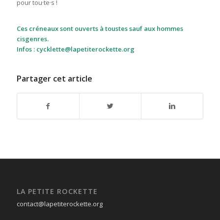
pour tou·te·s !
Ces créneaux sont ouverts à toustes sauf aux hommes
cisgenres.
Infos : cycklette@lapetiterockette.org
Partager cet article
LA PETITE ROCKETTE
contact@lapetiterockette.org