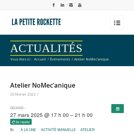
ACTUALITÉS
Vous êtes ici :
Accueil
/
Événements
/
Atelier NoMec’anique
Atelier NoMec’anique
20 février 2023
/
QUAND :
27 mars 2025 @ 17 h 00 – 21 h 00
Se répète
À LA UNE
ACTIVITÉ MANUELLE
ATELIER