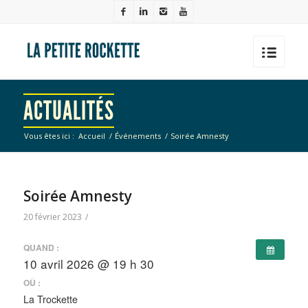
ACTUALITÉS
Vous êtes ici :
Accueil
/
Événements
/
Soirée Amnesty
Soirée Amnesty
20 février 2023
/
QUAND :
10 avril 2026 @ 19 h 30
OÙ :
La Trockette