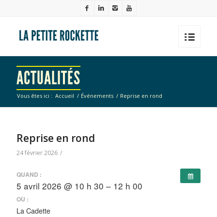
ACTUALITÉS
Vous êtes ici :
Accueil
/
Événements
/
Reprise en rond
Reprise en rond
24 février 2026
/
QUAND :
5 avril 2026 @ 10 h 30 – 12 h 00
OÙ :
La Cadette