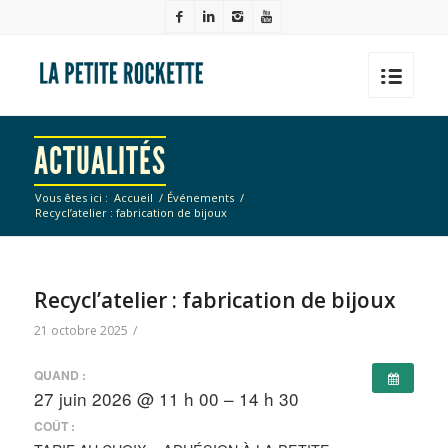
ACTUALITÉS
Vous êtes ici :
Accueil
/
Événements
/
Recycl’atelier : fabrication de bijoux
Recycl’atelier : fabrication de bijoux
21 octobre 2025
/
QUAND :
27 juin 2026 @ 11 h 00 – 14 h 30
COÛT :