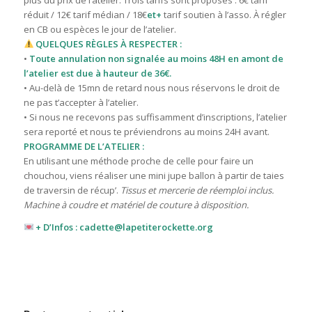
plus du prix de l’atelier. T
rois tarifs sont proposés : 6€ tarif
réduit / 12€ tarif médian / 18€
et+
tarif
soutien à l’asso. À régler
en CB ou espèces le jour de l’atelier.
QUELQUES RÈGLES À RESPECTER :
•
Toute annulation non signalée au moins 48H en amont de
l’atelier est due à hauteur de 36€.
• Au-delà de 15mn de retard nous nous réservons le droit de
ne pas t’accepter à l’atelier.
• Si nous ne recevons pas suffisamment d’inscriptions, l’atelier
sera reporté et nous te préviendrons au moins 24H avant.
PROGRAMME DE L’ATELIER :
En utilisant une méthode proche de celle pour faire un
chouchou, viens réaliser une mini jupe ballon à partir de taies
de traversin de récup’.
Tissus et mercerie de réemploi inclus.
Machine à coudre et matériel de couture à disposition.
+ D’Infos : cadette@lapetiterockette.org