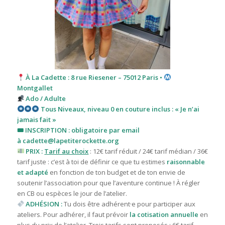
À La Cadette : 8 rue Riesener – 75012 Paris •
Montgallet
Ado / Adulte
Tous
Niveaux, niveau 0 en couture inclus : « Je n’ai
jamais fait »
🎟 INSCRIPTION : obligatoire par email
à
cadette@lapetiterockette.org
PRIX :
Tarif au choix
: 12€ tarif réduit / 24€ tarif médian / 36€
tarif juste : c’est à toi de définir ce que tu estimes
raisonnable
et adapté
en fonction de ton budget et de ton envie de
soutenir l’association pour que l’aventure continue ! À régler
en CB ou espèces le jour de l’atelier.
ADHÉSION :
Tu dois être adhérent·e pour participer aux
ateliers. Pour adhérer, il faut prévoir
la cotisation annuelle
en