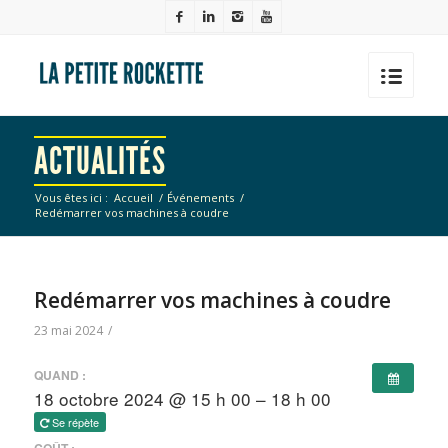
ACTUALITÉS
Vous êtes ici :
Accueil
/
Événements
/
Redémarrer vos machines à coudre
Redémarrer vos machines à coudre
23 mai 2024
/
QUAND :
18 octobre 2024 @ 15 h 00 – 18 h 00
Se répète