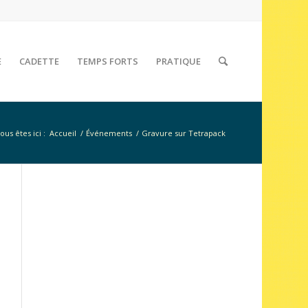
E
CADETTE
TEMPS FORTS
PRATIQUE
ous êtes ici :
Accueil
/
Événements
/
Gravure sur Tetrapack