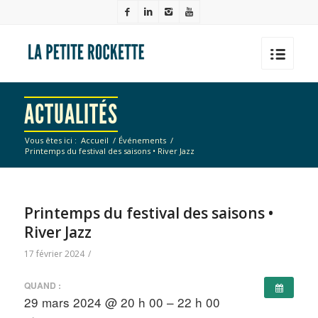
ACTUALITÉS
Vous êtes ici :
Accueil
/
Événements
/
Printemps du festival des saisons • River Jazz
Printemps du festival des saisons •
River Jazz
17 février 2024
/
QUAND :
29 mars 2024 @ 20 h 00 – 22 h 00