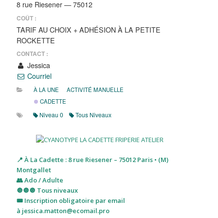
8 rue Riesener — 75012
COÛT :
TARIF AU CHOIX + ADHÉSION À LA PETITE
ROCKETTE
CONTACT :
Jessica
Courriel
À LA UNE
ACTIVITÉ MANUELLE
CADETTE
Niveau 0
Tous Niveaux
📍 À La Cadette : 8 rue Riesener – 75012 Paris • (M)
Montgallet
👥 Ado / Adulte
🔘🔘🔘 Tous niveaux
🎟 Inscription obligatoire par email
à jessica.matton@ecomail.pro