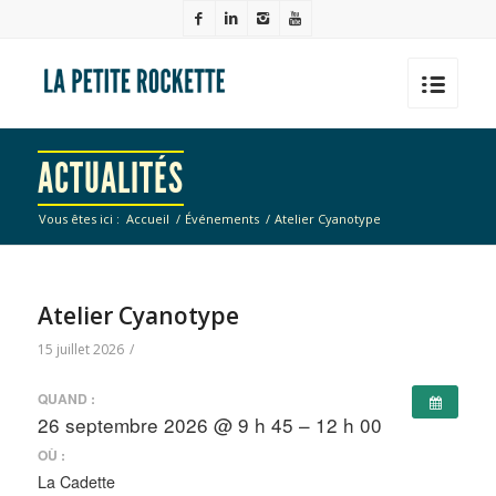
ACTUALITÉS
Vous êtes ici :
Accueil
/
Événements
/
Atelier Cyanotype
Atelier Cyanotype
15 juillet 2026
/
QUAND :
26 septembre 2026 @ 9 h 45 – 12 h 00
OÙ :
La Cadette