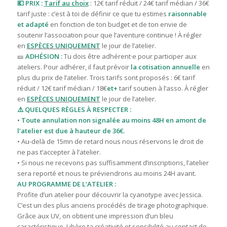
💶 PRIX :
Tarif au choix
: 12€ tarif réduit / 24€ tarif médian / 36€
tarif juste : c’est à toi de définir ce que tu estimes
raisonnable
et adapté
en fonction de ton budget et de ton envie de
soutenir l’association pour que l’aventure continue ! À régler
en
ESPÈCES UNIQUEMENT
le jour de l’atelier.
🎫
ADHÉSION :
Tu dois être adhérent·e pour participer aux
ateliers. Pour adhérer, il faut prévoir
la cotisation annuelle
en
plus du prix de l’atelier. T
rois tarifs sont proposés : 6€ tarif
réduit / 12€ tarif médian / 18€
et+
tarif
soutien à l’asso. À régler
en
ESPÈCES UNIQUEMENT
le jour de l’atelier.
⚠️ QUELQUES RÈGLES À RESPECTER :
•
Toute annulation non signalée au moins 48H en amont de
l’atelier est due à hauteur de 36€.
• Au-delà de 15mn de retard nous nous réservons le droit de
ne pas t’accepter à l’atelier.
• Si nous ne recevons pas suffisamment d’inscriptions, l’atelier
sera reporté et nous te préviendrons au moins 24H avant.
AU PROGRAMME DE L’ATELIER :
Profite d’un atelier pour découvrir la cyanotype avec Jessica.
C’est un des plus anciens procédés de tirage photographique.
Grâce aux UV, on obtient une impression d’un bleu
caractéristique. Libère ta créativité et sensibilité au contact de