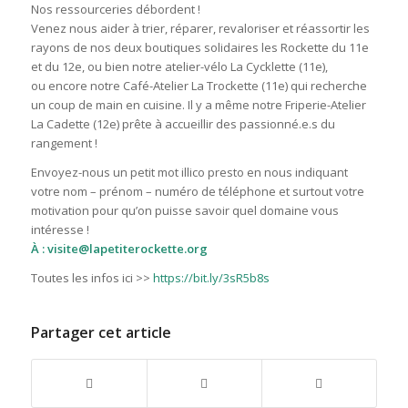
Nos ressourceries débordent !
Venez nous aider à trier, réparer, revaloriser et réassortir les
rayons de nos deux boutiques solidaires les Rockette du 11e
et du 12e, ou bien notre atelier-vélo La Cycklette (11e),
ou encore notre Café-Atelier La Trockette (11e) qui recherche
un coup de main en cuisine. Il y a même notre Friperie-Atelier
La Cadette (12e) prête à accueillir des passionné.e.s du
rangement !
Envoyez-nous un petit mot illico presto en nous indiquant
votre nom – prénom – numéro de téléphone et surtout votre
motivation pour qu’on puisse savoir quel domaine vous
intéresse !
À : visite@lapetiterockette.org
Toutes les infos ici >>
https://bit.ly/3sR5b8s
Partager cet article