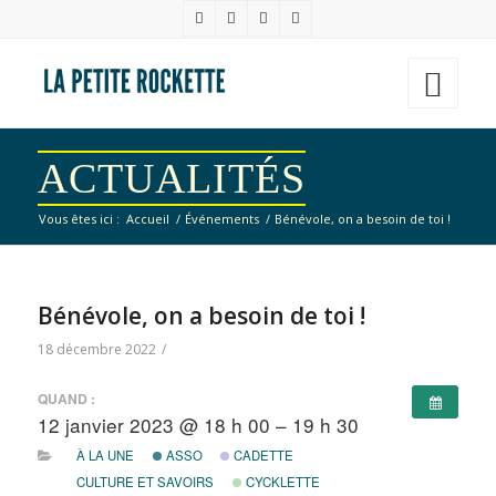
ACTUALITÉS
Vous êtes ici :
Accueil
/
Événements
/
Bénévole, on a besoin de toi !
Bénévole, on a besoin de toi !
18 décembre 2022
/
QUAND :
12 janvier 2023 @ 18 h 00 – 19 h 30
À LA UNE
ASSO
CADETTE
CULTURE ET SAVOIRS
CYCKLETTE