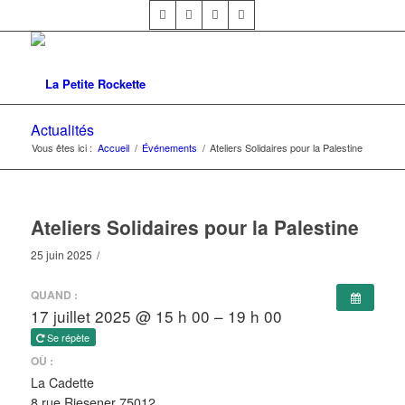
Actualités
Vous êtes ici :
Accueil
/
Événements
/
Ateliers Solidaires pour la Palestine
Ateliers Solidaires pour la Palestine
25 juin 2025
/
QUAND :
17 juillet 2025 @ 15 h 00 – 19 h 00
Se répète
OÙ :
La Cadette
8 rue Riesener 75012