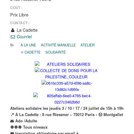
COÛT :
Prix Libre
CONTACT :
La Cadette
Courriel
À LA UNE
ACTIVITÉ MANUELLE
ATELIER
CADETTE
SOLIDARITÉ
Ateliers solidaire les jeudis 3 / 10 / 17 / 24 juillet de 15h à 19h
📍 À La Cadette : 8 rue Riesener – 75012 Paris • Ⓜ️ Montgallet
👥 Ado /Adulte
🔘🔘🔘 Tous niveaux
🎟 Inscription obligatoire par email à