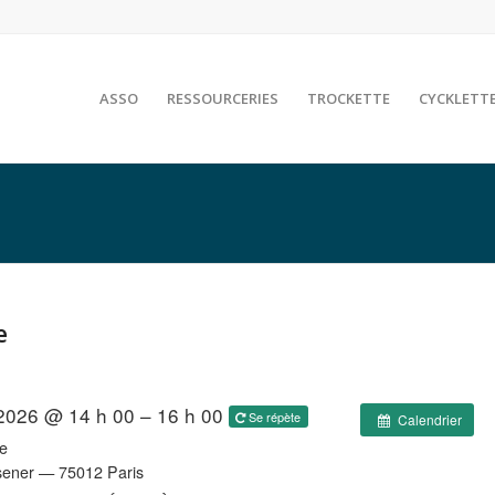
ASSO
RESSOURCERIES
TROCKETTE
CYCKLETT
e
 2026 @ 14 h 00 – 16 h 00
Se répète
Calendrier
e
sener — 75012 Paris