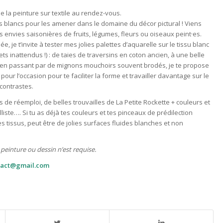
 la peinture sur textile au rendez-vous.
us blancs pour les amener dans le domaine du décor pictural ! Viens
tes envies saisonières de fruits, légumes, fleurs ou oiseaux peint·es.
, je t’invite à tester mes jolies palettes d’aquarelle sur le tissu blanc
ffets inattendus !) : de taies de traversins en coton ancien, à une belle
 en passant par de mignons mouchoirs souvent brodés, je te propose
 pour l’occasion pour te faciliter la forme et travailler davantage sur le
s contrastes.
les de réemploi, de belles trouvailles de La Petite Rockette + couleurs et
iste…. Si tu as déjà tes couleurs et tes pinceaux de prédilection
es tissus, peut être de jolies surfaces fluides blanches et non
einture ou dessin n’est requise.
ntact@gmail.com