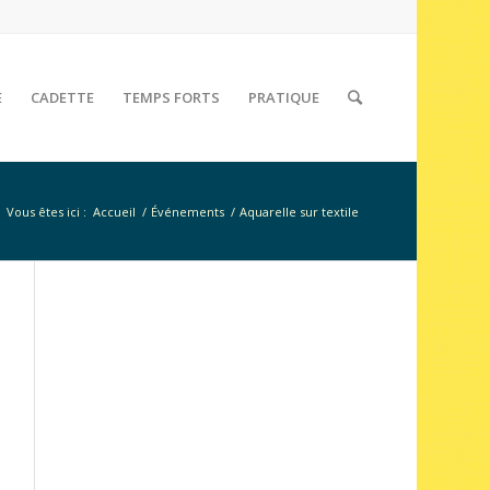
E
CADETTE
TEMPS FORTS
PRATIQUE
Vous êtes ici :
Accueil
/
Événements
/
Aquarelle sur textile