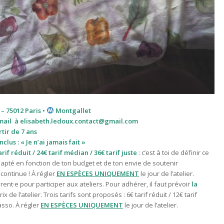
 – 75012 Paris •
Montgallet
mail à
elisabeth.ledoux.contact@gmail.com
rtir de 7 ans
clus : « Je n’ai jamais fait »
arif réduit / 24€ tarif médian / 36€ tarif juste
: c’est à toi de définir ce
apté en fonction de ton budget et de ton envie de soutenir
 continue !
À régler
EN ESPÈCES UNIQUEMENT
le jour de l’atelier.
ent·e pour participer aux ateliers. Pour adhérer, il faut prévoir
la
ix de l’atelier. T
rois tarifs sont proposés : 6€ tarif réduit / 12€ tarif
asso. À régler
EN ESPÈCES UNIQUEMENT
le jour de l’atelier.