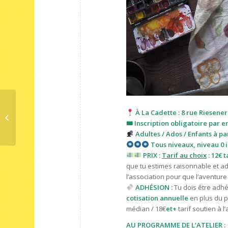
À La Cadette : 8 rue Riesener
Couture • SurJupe en dentelle
🎟 Inscription obligatoire par e
Adultes / Ados / Enfants à pa
Tous niveaux, niveau 0 in
PRIX :
Tarif au choix
: 12€ t
que tu estimes raisonnable et ad
l’association pour que l’aventure
ADHÉSION :
Tu dois être adhér
cotisation annuelle
en plus du pr
médian / 18€
et+
tarif
soutien à l’
AU PROGRAMME DE L’ATELIER :