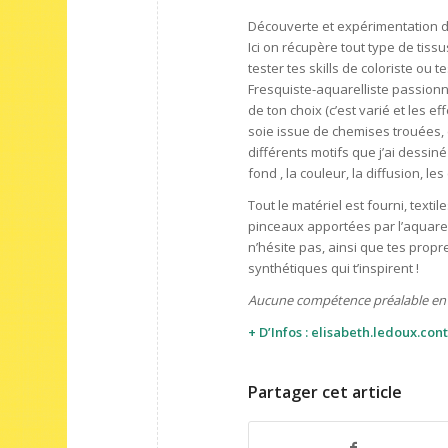
Découverte et expérimentation de
Ici on récupère tout type de tiss
tester tes skills de coloriste ou 
Fresquiste-aquarelliste passionnée
de ton choix (c’est varié et les e
soie issue de chemises trouées,
différents motifs que j’ai dessiné
fond , la couleur, la diffusion, le
Tout le matériel est fourni, texti
pinceaux apportées par l’aquarell
n’hésite pas, ainsi que tes propr
synthétiques qui t’inspirent !
Aucune compétence préalable en p
+ D’Infos :
elisabeth.ledoux.co
Partager cet article