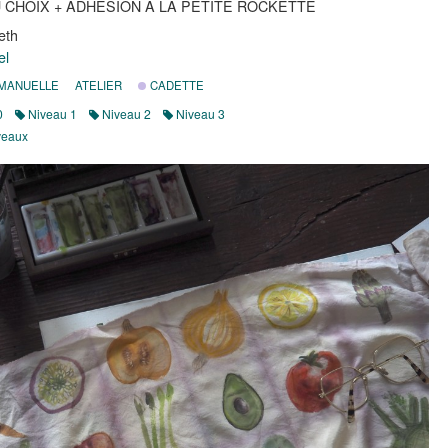
U CHOIX + ADHÉSION À LA PETITE ROCKETTE
eth
el
 MANUELLE
ATELIER
CADETTE
0
Niveau 1
Niveau 2
Niveau 3
veaux