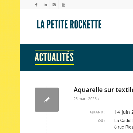
ACTUALITÉS
Aquarelle sur textil
25 mars 2026
/
14 juin
QUAND :
La Cadett
OÙ :
8 rue Rie