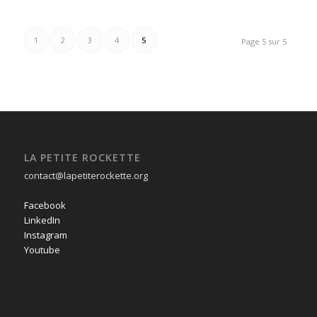
1
2
3
4
5
Page 5 sur 5
LA PETITE ROCKETTE
contact@lapetiterockette.org
Facebook
LinkedIn
Instagram
Youtube