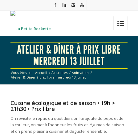
ATELIER & DÎNER À PRIX LIBRE
MERCREDI 13 JUILLET
Vous êtes ici :
Accueil
/
Actualités
/
Animation
/
Atelier & Dîner à prix libre mercredi 13 juillet
Cuisine écologique et de saison • 19h >
21h30 • Prix libre
On revisite le repas du quotidien, on lui ajoute du peps et de
la couleur, on met à l’honneur les fruits et légumes de saison
et on prend plaisir à cuisiner et déguster ensemble.