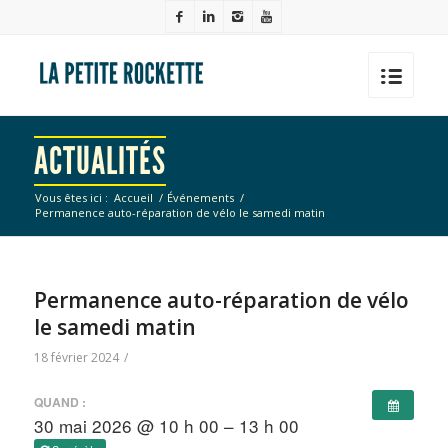
ACTUALITÉS
Vous êtes ici :
Accueil
/
Événements
/
Permanence auto-réparation de vélo le samedi matin
Permanence auto-réparation de vélo
le samedi matin
18 février 2024
/
QUAND :
30 mai 2026 @ 10 h 00 – 13 h 00