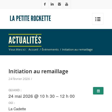
ACTUALITÉS
Vous êtes ici :
Accueil
/
Événements
/
Initiation au remaillage
Initiation au remaillage
24 février 2026
/
QUAND :
24 mai 2026 @ 10 h 30 – 12 h 00
OÙ :
La Cadette