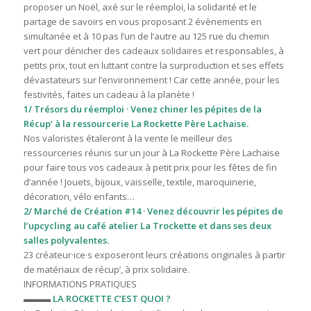
proposer un Noël, axé sur le réemploi, la solidarité et le
partage de savoirs en vous proposant 2 évènements en
simultanée et à 10 pas l’un de l’autre au 125 rue du chemin
vert pour dénicher des cadeaux solidaires et responsables, à
petits prix, tout en luttant contre la surproduction et ses effets
dévastateurs sur l’environnement ! Car cette année, pour les
festivités, faites un cadeau à la planète !
1/ Trésors du réemploi · Venez chiner les pépites de la
Récup’ à la ressourcerie La Rockette Père Lachaise.
Nos valoristes étaleront à la vente le meilleur des
ressourceries réunis sur un jour à La Rockette Père Lachaise
pour faire tous vos cadeaux à petit prix pour les fêtes de fin
d’année ! Jouets, bijoux, vaisselle, textile, maroquinerie,
décoration, vélo enfants…
2/ Marché de Création #14 · Venez découvrir les pépites de
l’upcycling au café atelier La Trockette et dans ses deux
salles polyvalentes.
23 créateur·ice·s exposeront leurs créations originales à partir
de matériaux de récup’, à prix solidaire.
INFORMATIONS PRATIQUES
▬▬▬
LA ROCKETTE C’EST QUOI ?