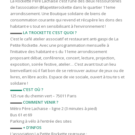
La Rockette Père Lachaise c’est l’une des deux ressourceries
de l’association @lapetiterockette dans le quartier 11eme
arrondissement. Une Boutique solidaire de biens de
consommation courante qui revend et récupère les dons des
habitant·e·s tout en sensibilisant à l’environnement !
▬▬▬
LA TROCKETTE C’EST QUOI ?
C’est le café atelier associatif et restaurant anti-gaspi de La
Petite Rockette. Avec une programmation mensuelle à
l’initiative des habitant·e·s du 11eme arrondissement
proposant débat, conférence, concert, lecture, projection,
exposition, soirée festive, atelier… C’est avant tout un lieu
bienveillant où il fait bon de se retrouver autour de jeux ou de
livres, en libre accès. Espace de vie sociale, ouvert à tou·te·s et
solidaire !
▬▬▬ C’EST OÙ ?
125 rue du chemin vert – 75011 Paris
▬▬▬
COMMENT VENIR ?
Métro Père Lachaise – ligne 2 (3 minutes à pied)
Bus 61 et 69
Parking à vélo à l’entrée des sites
▬▬▬
+ D’INFOS
L’association La Petite Rockette regroupe :