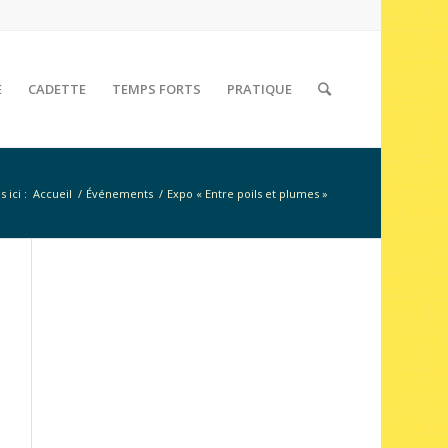
E
CADETTE
TEMPS FORTS
PRATIQUE
 ici :
Accueil
/
Événements
/
Expo « Entre poils et plumes »