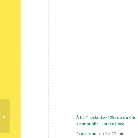
Stage de 3 jours d’initiation à la
À La Trockette · 125 rue du Che
mécanique cycle et au réemploi
Tout public · Entrée libre
Exposition :
du 2 > 27 juin