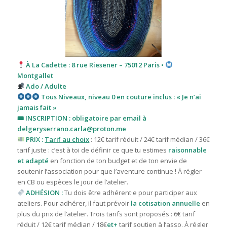
À La Cadette : 8 rue Riesener – 75012 Paris •
Montgallet
Ado / Adulte
Tous
Niveaux, niveau 0 en couture inclus : « Je n’ai
jamais fait »
🎟 INSCRIPTION : obligatoire par email à
delgeryserrano.carla@proton.me
PRIX :
Tarif au choix
: 12€ tarif réduit / 24€ tarif médian / 36€
tarif juste : c’est à toi de définir ce que tu estimes
raisonnable
et adapté
en fonction de ton budget et de ton envie de
soutenir l’association pour que l’aventure continue ! À régler
en CB ou espèces le jour de l’atelier.
ADHÉSION :
Tu dois être adhérent·e pour participer aux
ateliers. Pour adhérer, il faut prévoir
la cotisation annuelle
en
plus du prix de l’atelier. T
rois tarifs sont proposés : 6€ tarif
réduit / 12€ tarif médian / 18€
et+
tarif
soutien à l’asso. À régler