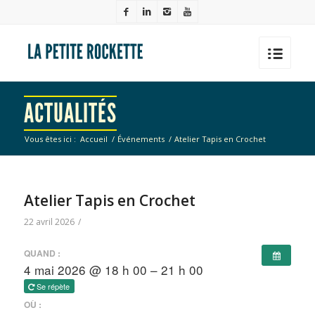
ACTUALITÉS
Vous êtes ici :
Accueil
/
Événements
/
Atelier Tapis en Crochet
Atelier Tapis en Crochet
22 avril 2026
/
QUAND :
4 mai 2026 @ 18 h 00 – 21 h 00
Se répète
OÙ :