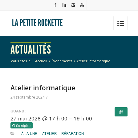
ACTUALITÉS
Vous êtes ici :
Accueil
/
Événements
/
Atelier informatique
Atelier informatique
24 septembre 2024
/
QUAND :
27 mai 2026 @ 17 h 00 – 19 h 00
Se répète
À LA UNE
ATELIER
RÉPARATION