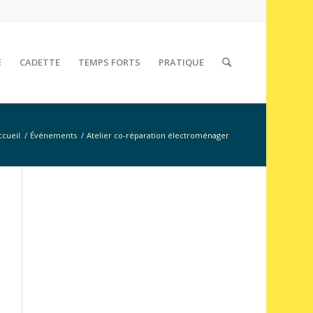
E
CADETTE
TEMPS FORTS
PRATIQUE
ccueil
/
Événements
/
Atelier co-réparation électroménager