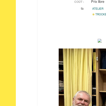
Prix libre
COÛT :
ATELIER
TROCK