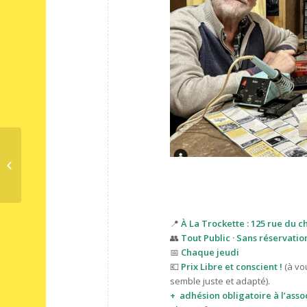
Soirée resto Trad’en-Bouche
📍
À La Trockette : 125 rue du c
👥
Tout Public · Sans réservatio
📅
Chaque jeudi
💶
Prix Libre et conscient !
(à vo
semble juste et adapté).
+
adhésion obligatoire à l’asso