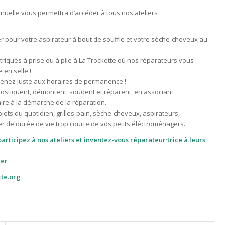
annuelle vous permettra d’accéder à tous nos ateliers
r pour votre aspirateur à bout de souffle et votre sèche-cheveux au
triques à prise ou à pile à La Trockette où nos réparateurs vous
en selle !
, venez juste aux horaires de permanence !
agnostiquent, démontent, soudent et réparent, en associant
ire à la démarche de la réparation.
jets du quotidien, grilles-pain, sèche-cheveux, aspirateurs,
er de durée de vie trop courte de vos petits éléctroménagers.
articipez à nos ateliers et inventez-vous réparateur·trice à leurs
ier
tte.org