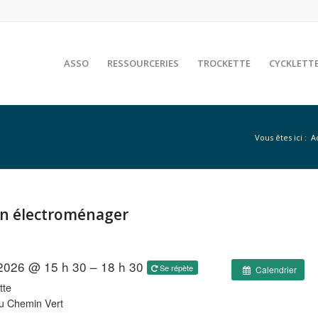
ASSO
RESSOURCERIES
TROCKETTE
CYCKLETT
Vous êtes ici :
A
ion électroménager
2026 @ 15 h 30 – 18 h 30
Se répète
Calendrier
tte
u Chemin Vert