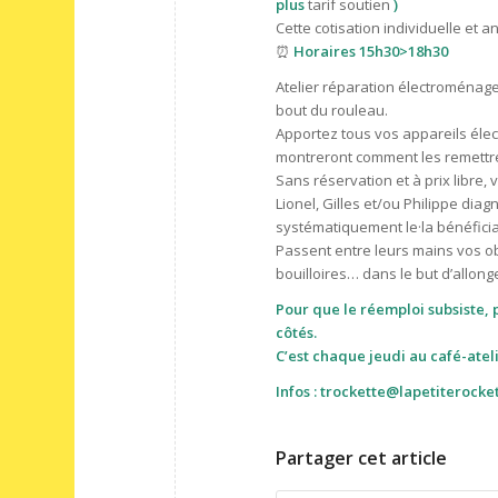
plus
tarif soutien
)
Cette cotisation individuelle et 
⏰
Horaires 15h30>18h30
Atelier réparation électroménage
bout du rouleau.
Apportez tous vos appareils élec
montreront comment les remettre 
Sans réservation et à prix libre
Lionel, Gilles et/ou Philippe di
systématiquement le·la bénéficia
Passent entre leurs mains vos ob
bouilloires… dans le but d’allong
Pour que le réemploi subsiste, p
côtés.
C’est chaque jeudi au café-atel
Infos : trockette@lapetiterocke
Partager cet article