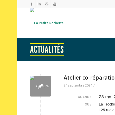
ACTUALITÉS
Atelier co-réparat
24 septembre 2024
/
28 mai 
QUAND :
La Trocke
OÙ :
125 rue d