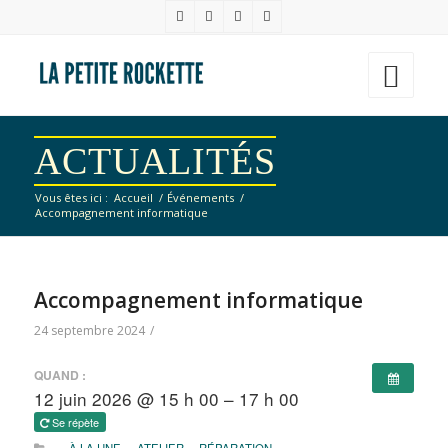
ACTUALITÉS
Vous êtes ici :
Accueil
/
Événements
/
Accompagnement informatique
Accompagnement informatique
24 septembre 2024
/
QUAND :
12 juin 2026 @ 15 h 00 – 17 h 00
Se répète